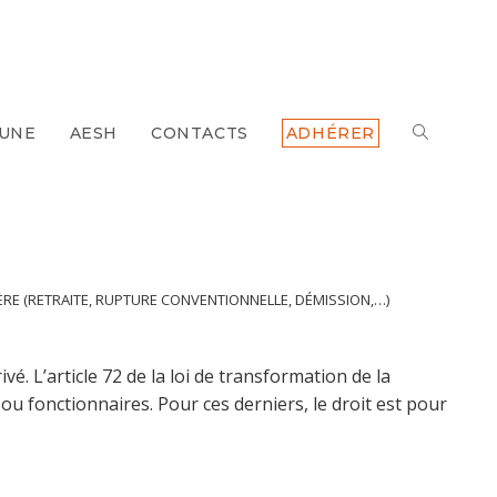
 UNE
AESH
CONTACTS
ADHÉRER
TOGGLE
WEBSITE
SEARCH
IÈRE (RETRAITE, RUPTURE CONVENTIONNELLE, DÉMISSION,…)
>
RUPTURE CO
vé. L’article 72 de la loi de transformation de la
ou fonctionnaires. Pour ces derniers, le droit est pour