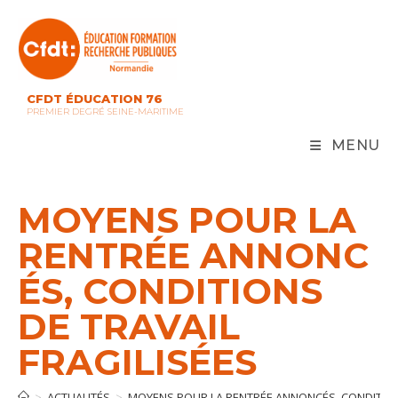
Skip
to
content
CFDT ÉDUCATION 76
PREMIER DEGRÉ SEINE-MARITIME
MENU
MOYENS POUR LA
RENTRÉE ANNONC
ÉS, CONDITIONS
DE TRAVAIL
FRAGILISÉES
>
ACTUALITÉS
>
MOYENS POUR LA RENTRÉE ANNONCÉS, CONDITIONS