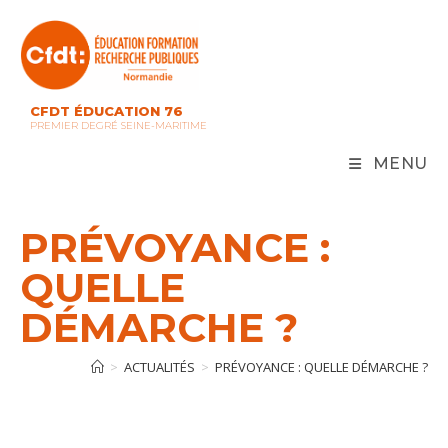
Skip
to
content
CFDT ÉDUCATION 76
PREMIER DEGRÉ SEINE-MARITIME
MENU
PRÉVOYANCE :
QUELLE
DÉMARCHE ?
>
ACTUALITÉS
>
PRÉVOYANCE : QUELLE DÉMARCHE ?